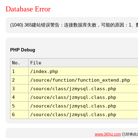
Database Error
(1040) 365建站错误警告：连接数据库失败，可能的原因：1、数
PHP Debug
No.
File
1
/index.php
2
/source/function/function_extend.php
3
/source/class/jzmysql.class.php
4
/source/class/jzmysql.class.php
5
/source/class/jzmysql.class.php
6
/source/class/jzmysql.class.php
www.365jz.com
已经将此