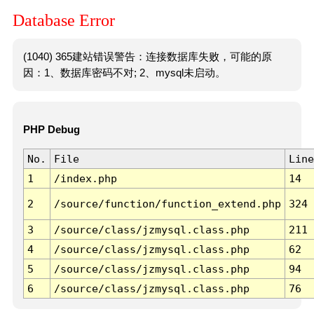
Database Error
(1040) 365建站错误警告：连接数据库失败，可能的原
因：1、数据库密码不对; 2、mysql未启动。
PHP Debug
No.
File
Line
1
/index.php
14
2
/source/function/function_extend.php
324
3
/source/class/jzmysql.class.php
211
4
/source/class/jzmysql.class.php
62
5
/source/class/jzmysql.class.php
94
6
/source/class/jzmysql.class.php
76