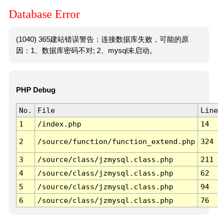
Database Error
(1040) 365建站错误警告：连接数据库失败，可能的原
因：1、数据库密码不对; 2、mysql未启动。
PHP Debug
No.
File
Line
1
/index.php
14
2
/source/function/function_extend.php
324
3
/source/class/jzmysql.class.php
211
4
/source/class/jzmysql.class.php
62
5
/source/class/jzmysql.class.php
94
6
/source/class/jzmysql.class.php
76