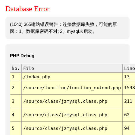
Database Error
(1040) 365建站错误警告：连接数据库失败，可能的原
因：1、数据库密码不对; 2、mysql未启动。
PHP Debug
No.
File
Line
1
/index.php
13
2
/source/function/function_extend.php
1548
3
/source/class/jzmysql.class.php
211
4
/source/class/jzmysql.class.php
62
5
/source/class/jzmysql.class.php
94