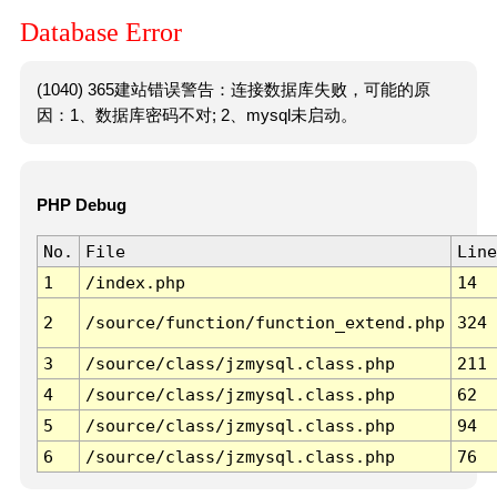
Database Error
(1040) 365建站错误警告：连接数据库失败，可能的原
因：1、数据库密码不对; 2、mysql未启动。
PHP Debug
No.
File
Line
1
/index.php
14
2
/source/function/function_extend.php
324
3
/source/class/jzmysql.class.php
211
4
/source/class/jzmysql.class.php
62
5
/source/class/jzmysql.class.php
94
6
/source/class/jzmysql.class.php
76