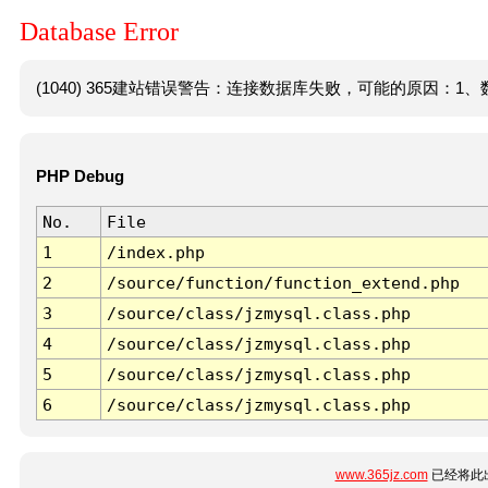
Database Error
(1040) 365建站错误警告：连接数据库失败，可能的原因：1、数
PHP Debug
No.
File
1
/index.php
2
/source/function/function_extend.php
3
/source/class/jzmysql.class.php
4
/source/class/jzmysql.class.php
5
/source/class/jzmysql.class.php
6
/source/class/jzmysql.class.php
www.365jz.com
已经将此