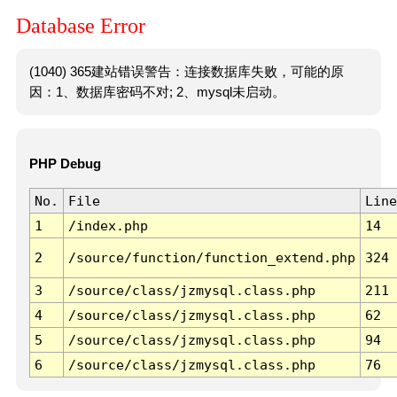
Database Error
(1040) 365建站错误警告：连接数据库失败，可能的原
因：1、数据库密码不对; 2、mysql未启动。
PHP Debug
No.
File
Line
1
/index.php
14
2
/source/function/function_extend.php
324
3
/source/class/jzmysql.class.php
211
4
/source/class/jzmysql.class.php
62
5
/source/class/jzmysql.class.php
94
6
/source/class/jzmysql.class.php
76