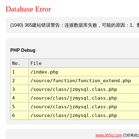
Database Error
(1040) 365建站错误警告：连接数据库失败，可能的原因：1、数
PHP Debug
No.
File
1
/index.php
2
/source/function/function_extend.php
3
/source/class/jzmysql.class.php
4
/source/class/jzmysql.class.php
5
/source/class/jzmysql.class.php
6
/source/class/jzmysql.class.php
www.365jz.com
已经将此