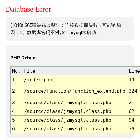
Database Error
(1040) 365建站错误警告：连接数据库失败，可能的原
因：1、数据库密码不对; 2、mysql未启动。
PHP Debug
No.
File
Line
1
/index.php
14
2
/source/function/function_extend.php
324
3
/source/class/jzmysql.class.php
211
4
/source/class/jzmysql.class.php
62
5
/source/class/jzmysql.class.php
94
6
/source/class/jzmysql.class.php
76