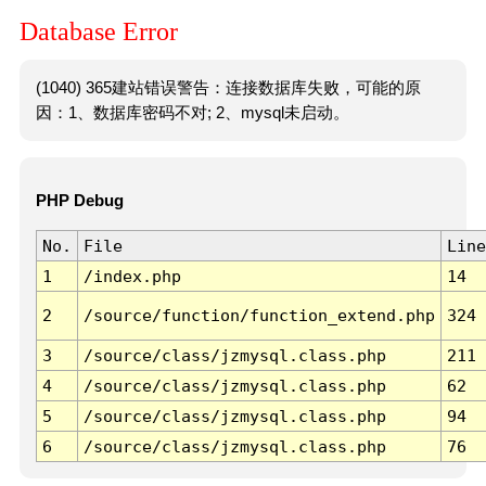
Database Error
(1040) 365建站错误警告：连接数据库失败，可能的原
因：1、数据库密码不对; 2、mysql未启动。
PHP Debug
No.
File
Line
1
/index.php
14
2
/source/function/function_extend.php
324
3
/source/class/jzmysql.class.php
211
4
/source/class/jzmysql.class.php
62
5
/source/class/jzmysql.class.php
94
6
/source/class/jzmysql.class.php
76