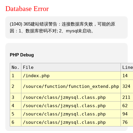
Database Error
(1040) 365建站错误警告：连接数据库失败，可能的原
因：1、数据库密码不对; 2、mysql未启动。
PHP Debug
No.
File
Line
1
/index.php
14
2
/source/function/function_extend.php
324
3
/source/class/jzmysql.class.php
211
4
/source/class/jzmysql.class.php
62
5
/source/class/jzmysql.class.php
94
6
/source/class/jzmysql.class.php
76