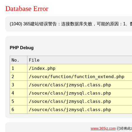
Database Error
(1040) 365建站错误警告：连接数据库失败，可能的原因：1、数
PHP Debug
No.
File
1
/index.php
2
/source/function/function_extend.php
3
/source/class/jzmysql.class.php
4
/source/class/jzmysql.class.php
5
/source/class/jzmysql.class.php
6
/source/class/jzmysql.class.php
www.365jz.com
已经将此