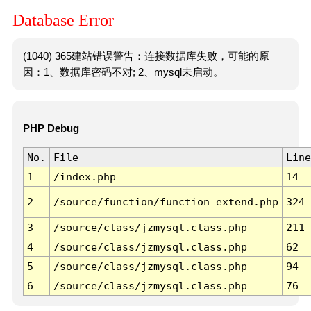
Database Error
(1040) 365建站错误警告：连接数据库失败，可能的原
因：1、数据库密码不对; 2、mysql未启动。
PHP Debug
No.
File
Line
1
/index.php
14
2
/source/function/function_extend.php
324
3
/source/class/jzmysql.class.php
211
4
/source/class/jzmysql.class.php
62
5
/source/class/jzmysql.class.php
94
6
/source/class/jzmysql.class.php
76