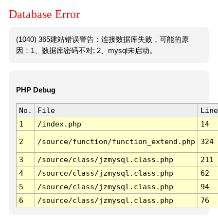
Database Error
(1040) 365建站错误警告：连接数据库失败，可能的原
因：1、数据库密码不对; 2、mysql未启动。
PHP Debug
No.
File
Line
1
/index.php
14
2
/source/function/function_extend.php
324
3
/source/class/jzmysql.class.php
211
4
/source/class/jzmysql.class.php
62
5
/source/class/jzmysql.class.php
94
6
/source/class/jzmysql.class.php
76