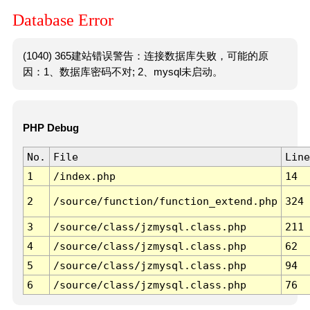
Database Error
(1040) 365建站错误警告：连接数据库失败，可能的原
因：1、数据库密码不对; 2、mysql未启动。
PHP Debug
No.
File
Line
1
/index.php
14
2
/source/function/function_extend.php
324
3
/source/class/jzmysql.class.php
211
4
/source/class/jzmysql.class.php
62
5
/source/class/jzmysql.class.php
94
6
/source/class/jzmysql.class.php
76