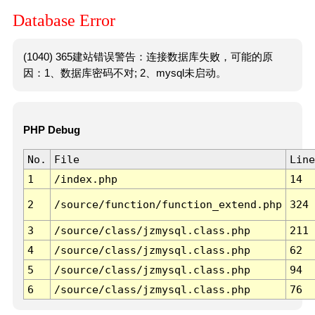
Database Error
(1040) 365建站错误警告：连接数据库失败，可能的原
因：1、数据库密码不对; 2、mysql未启动。
PHP Debug
No.
File
Line
1
/index.php
14
2
/source/function/function_extend.php
324
3
/source/class/jzmysql.class.php
211
4
/source/class/jzmysql.class.php
62
5
/source/class/jzmysql.class.php
94
6
/source/class/jzmysql.class.php
76