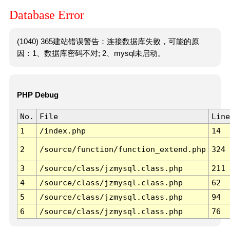
Database Error
(1040) 365建站错误警告：连接数据库失败，可能的原
因：1、数据库密码不对; 2、mysql未启动。
PHP Debug
No.
File
Line
1
/index.php
14
2
/source/function/function_extend.php
324
3
/source/class/jzmysql.class.php
211
4
/source/class/jzmysql.class.php
62
5
/source/class/jzmysql.class.php
94
6
/source/class/jzmysql.class.php
76