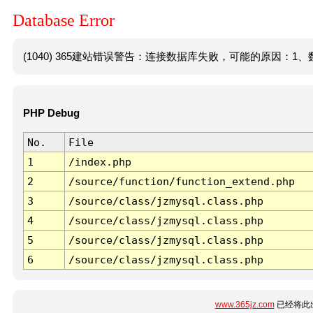
Database Error
(1040) 365建站错误警告：连接数据库失败，可能的原因：1、数
PHP Debug
No.
File
1
/index.php
2
/source/function/function_extend.php
3
/source/class/jzmysql.class.php
4
/source/class/jzmysql.class.php
5
/source/class/jzmysql.class.php
6
/source/class/jzmysql.class.php
www.365jz.com
已经将此