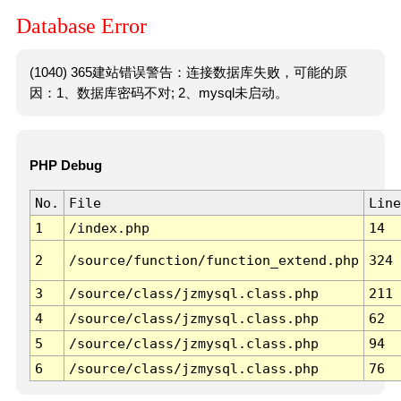
Database Error
(1040) 365建站错误警告：连接数据库失败，可能的原
因：1、数据库密码不对; 2、mysql未启动。
PHP Debug
No.
File
Line
1
/index.php
14
2
/source/function/function_extend.php
324
3
/source/class/jzmysql.class.php
211
4
/source/class/jzmysql.class.php
62
5
/source/class/jzmysql.class.php
94
6
/source/class/jzmysql.class.php
76