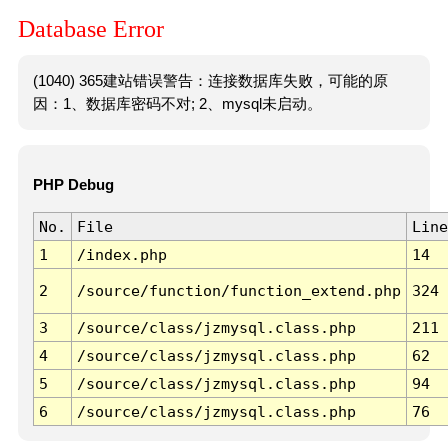
Database Error
(1040) 365建站错误警告：连接数据库失败，可能的原
因：1、数据库密码不对; 2、mysql未启动。
PHP Debug
No.
File
Line
1
/index.php
14
2
/source/function/function_extend.php
324
3
/source/class/jzmysql.class.php
211
4
/source/class/jzmysql.class.php
62
5
/source/class/jzmysql.class.php
94
6
/source/class/jzmysql.class.php
76