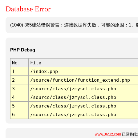
Database Error
(1040) 365建站错误警告：连接数据库失败，可能的原因：1、数
PHP Debug
No.
File
1
/index.php
2
/source/function/function_extend.php
3
/source/class/jzmysql.class.php
4
/source/class/jzmysql.class.php
5
/source/class/jzmysql.class.php
6
/source/class/jzmysql.class.php
www.365jz.com
已经将此