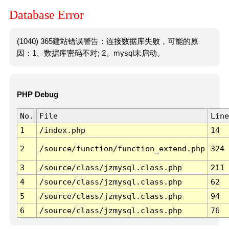
Database Error
(1040) 365建站错误警告：连接数据库失败，可能的原
因：1、数据库密码不对; 2、mysql未启动。
PHP Debug
No.
File
Line
1
/index.php
14
2
/source/function/function_extend.php
324
3
/source/class/jzmysql.class.php
211
4
/source/class/jzmysql.class.php
62
5
/source/class/jzmysql.class.php
94
6
/source/class/jzmysql.class.php
76