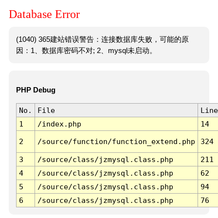
Database Error
(1040) 365建站错误警告：连接数据库失败，可能的原
因：1、数据库密码不对; 2、mysql未启动。
PHP Debug
No.
File
Line
1
/index.php
14
2
/source/function/function_extend.php
324
3
/source/class/jzmysql.class.php
211
4
/source/class/jzmysql.class.php
62
5
/source/class/jzmysql.class.php
94
6
/source/class/jzmysql.class.php
76