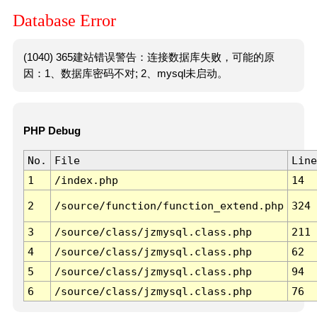
Database Error
(1040) 365建站错误警告：连接数据库失败，可能的原
因：1、数据库密码不对; 2、mysql未启动。
PHP Debug
No.
File
Line
1
/index.php
14
2
/source/function/function_extend.php
324
3
/source/class/jzmysql.class.php
211
4
/source/class/jzmysql.class.php
62
5
/source/class/jzmysql.class.php
94
6
/source/class/jzmysql.class.php
76