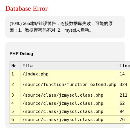
Database Error
(1040) 365建站错误警告：连接数据库失败，可能的原
因：1、数据库密码不对; 2、mysql未启动。
PHP Debug
No.
File
Line
1
/index.php
14
2
/source/function/function_extend.php
324
3
/source/class/jzmysql.class.php
211
4
/source/class/jzmysql.class.php
62
5
/source/class/jzmysql.class.php
94
6
/source/class/jzmysql.class.php
76