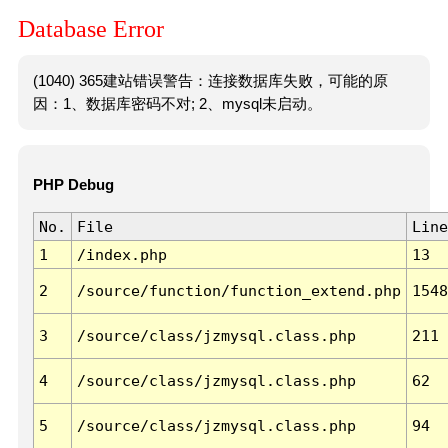
Database Error
(1040) 365建站错误警告：连接数据库失败，可能的原
因：1、数据库密码不对; 2、mysql未启动。
PHP Debug
No.
File
Line
1
/index.php
13
2
/source/function/function_extend.php
1548
3
/source/class/jzmysql.class.php
211
4
/source/class/jzmysql.class.php
62
5
/source/class/jzmysql.class.php
94