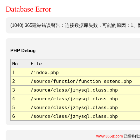
Database Error
(1040) 365建站错误警告：连接数据库失败，可能的原因：1、数
PHP Debug
No.
File
1
/index.php
2
/source/function/function_extend.php
3
/source/class/jzmysql.class.php
4
/source/class/jzmysql.class.php
5
/source/class/jzmysql.class.php
6
/source/class/jzmysql.class.php
www.365jz.com
已经将此