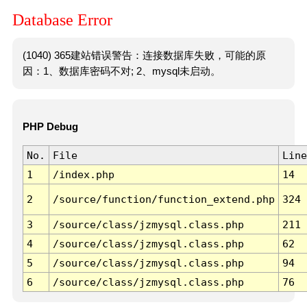
Database Error
(1040) 365建站错误警告：连接数据库失败，可能的原
因：1、数据库密码不对; 2、mysql未启动。
PHP Debug
No.
File
Line
1
/index.php
14
2
/source/function/function_extend.php
324
3
/source/class/jzmysql.class.php
211
4
/source/class/jzmysql.class.php
62
5
/source/class/jzmysql.class.php
94
6
/source/class/jzmysql.class.php
76